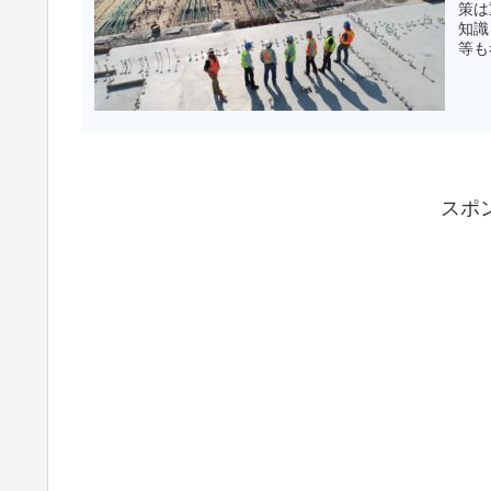
策は
知識
等も
スポ