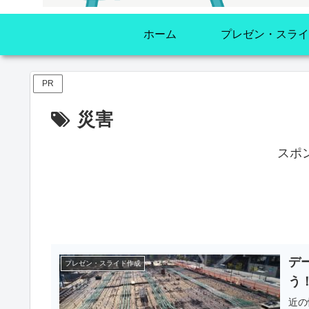
ホーム
プレゼン・スライ
PR
災害
スポ
デ
プレゼン・スライド作成
う
近の