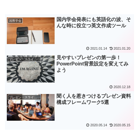
国内学会発表にも英語化の波、そ
国際学会
んな時に役立つ英文作成ツール
2021.01.14
2021.01.20
見やすいプレゼンの第一歩！
プレゼン・スライド作成
PowerPoint背景設定を変えてみ
よう
2020.12.18
聞く人を惹きつけるプレゼン資料
プレゼン・スライド作成
構成フレームワーク5選
2020.05.14
2020.05.15